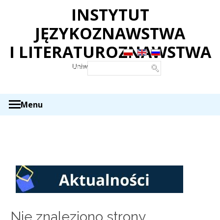
Panel zarządzania plikami cookies
INSTYTUT
JĘZYKOZNAWSTWA
I LITERATUROZNAWSTWA
Uniwersytet w Siedlcach
Wyszukaj
Menu
Nie znaleziono strony