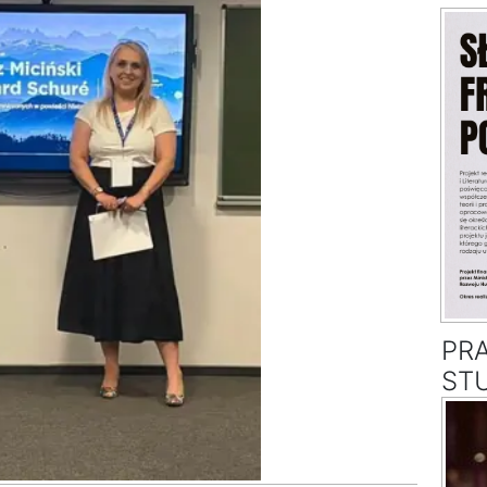
PR
ST