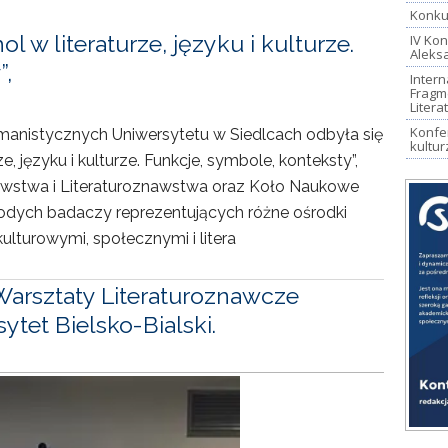
Konkur
 w literaturze, języku i kulturze.
IV Kon
Aleks
”,
Intern
Fragm
Litera
Konfer
anistycznych Uniwersytetu w Siedlcach odbyła się
kultur
, języku i kulturze. Funkcje, symbole, konteksty”,
awstwa i Literaturoznawstwa oraz Koło Naukowe
odych badaczy reprezentujących różne ośrodki
kulturowymi, społecznymi i litera
Warsztaty Literaturoznawcze
tet Bielsko-Bialski.