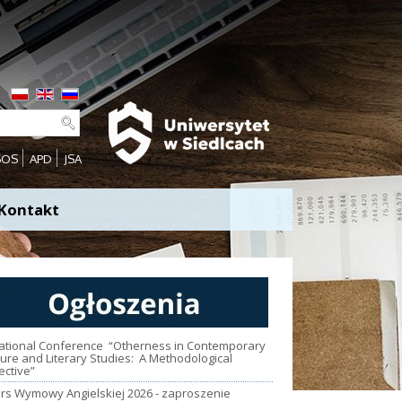
SOS
APD
JSA
Kontakt
national Conference “Otherness in Contemporary
ture and Literary Studies: A Methodological
ective”
rs Wymowy Angielskiej 2026 - zaproszenie