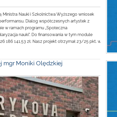
ją Ministra Nauki i Szkolnictwa Wyższego wniosek
erformansu. Dialog współczesnych artystek z
anie w ramach programu „Społeczna
ularyzacja nauki”. Do finansowania w tym module
6 186 141,53 zł. Nasz projekt otrzymał 23/25 pkt. w
j mgr Moniki Olędzkiej