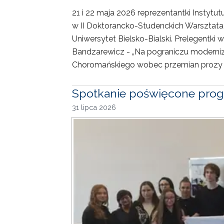
21 i 22 maja 2026 reprezentantki Instytu
w II Doktorancko-Studenckich Warsztat
Uniwersytet Bielsko-Bialski. Prelegentki 
Bandzarewicz - „Na pograniczu moderni
Choromańskiego wobec przemian prozy XX
Spotkanie poświęcone prog
31 lipca 2026