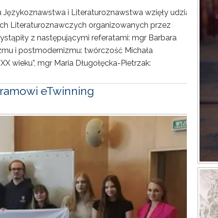
tu Językoznawstwa i Literaturoznawstwa wzięły udział
ach Literaturoznawczych organizowanych przez
wystąpiły z następującymi referatami: mgr Barbara
zmu i postmodernizmu: twórczość Michała
 wieku”, mgr Maria Długołęcka-Pietrzak:
ramowi eTwinning