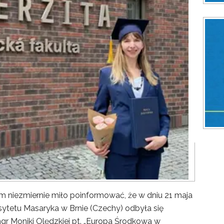
ezmiernie miło poinformować, że w dniu 21 maja
sytetu Masaryka w Brnie (Czechy) odbyła się
gr Moniki Olędzkiej pt. „Europa Środkowa w