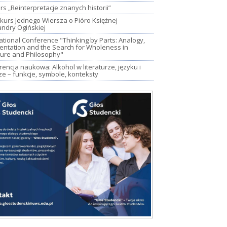
s „Reinterpretacje znanych historii”
kurs Jednego Wiersza o Pióro Księżnej
andry Ogińskiej
ational Conference "Thinking by Parts: Analogy,
entation and the Search for Wholeness in
ture and Philosophy"
encja naukowa: Alkohol w literaturze, języku i
ze – funkcje, symbole, konteksty