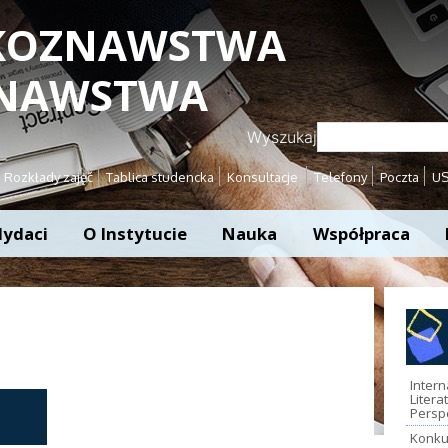
YKOZNAWSTWA
ZNAWSTWA
Wyszukaj
Rozkłady zajęć
Tablica studencka
Konsultacje
Telefony
Poczta
U
ydaci
O Instytucie
Nauka
Współpraca
Inter
Litera
Persp
Konku