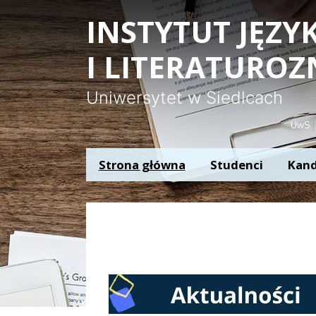
Panel zarządzania plikami cookies
INSTYTUT JĘZ
I LITERATURO
Uniwersytet w Siedlcach
UwS
Strona główna
Studenci
Kand