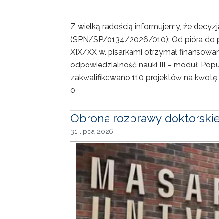
Z wielką radością informujemy, że decyz
(SPN/SP/0134/2026/010): Od pióra do p
XIX/XX w. pisarkami otrzymał finansow
odpowiedzialność nauki III – moduł: Pop
zakwalifikowano 110 projektów na kwotę 2
o
Obrona rozprawy doktorskie
31 lipca 2026