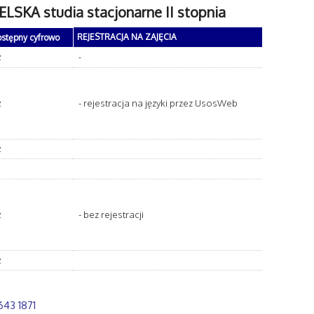
LSKA studia stacjonarne II stopnia
REJESTRACJA NA ZAJĘCIA
ostępny cyfrowo
z
-
- rejestracja na języki przez UsosWeb
z
z
- bez rejestracji
z
z
643 1871