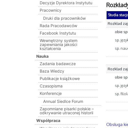
Decyzje Dyrektora Instytutu
Rozkład
Pracownicy
Studia stacjo
Druki dla pracowników
Rozkład zaję
Rada Pracodawców
obie sp
Facebook Instytutu
sp. jęz
Wewnętrzny system
zapewniania jakości
sp. nau
kształcenia
Nauka
Zadania badawcze
Rozkład zaję
Baza Wiedzy
obie sp
Publikacje książkowe
sp. jęz
Czasopisma
Konferencje
sp. fil
Annual Siedlce Forum
Zapomniane pisarki polskie –
odkrywanie utraconej historii
Współpraca
Obsługa kie