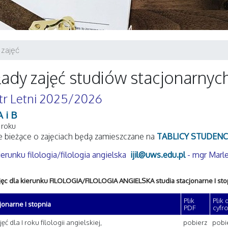
 zajęć
ady zajęć studiów stacjonarnyc
r Letni 2025/2026
A i B
 roku
 bieżące o zajęciach będą zamieszczane na
TABLICY STUDENC
erunku filologia/filologia angielska
ijil@uws.edu.pl
- mgr Marle
jęc dla kierunku FILOLOGIA/FILOLOGIA ANGIELSKA studia stacjonarne I sto
Plik
Plik
jonarne I stopnia
PDF
cyfr
ęć dla I roku filologii angielskiej,
pobierz
pobi