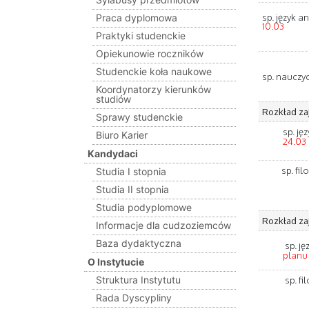
sp. język a
Praca dyplomowa
10.03
Praktyki studenckie
Opiekunowie roczników
Studenckie koła naukowe
sp. nauczy
Koordynatorzy kierunków
studiów
Rozkład zaję
Sprawy studenckie
sp. ję
Biuro Karier
24.03
Kandydaci
sp. fi
Studia I stopnia
Studia II stopnia
Studia podyplomowe
Rozkład zaję
Informacje dla cudzoziemców
Baza dydaktyczna
sp. ję
planu
O Instytucie
Struktura Instytutu
sp. fi
Rada Dyscypliny