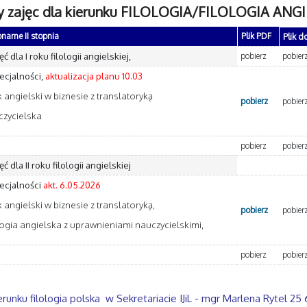
y zajęc dla kierunku FILOLOGIA/FILOLOGIA ANGIE
narne II stopnia
Plik PDF
Plik d
ć dla I roku filologii angielskiej,
pobierz
pobier
ecjalności,
aktualizacja planu 10.03
yk angielski w biznesie z translatoryką
pobierz
pobier
czycielska
pobierz
pobier
ć dla II roku filologii angielskiej
ecjalności
akt. 6.05.2026
yk angielski w biznesie z translatoryką,
pobierz
pobier
ologia angielska z uprawnieniami nauczycielskimi,
pobierz
pobier
runku filologia polska w Sekretariacie IJiL - mgr Marlena Rytel 25 