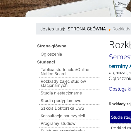
Jesteś tutaj:
STRONA GŁÓWNA
Rozkłady
Rozkł
Strona główna
Ogłoszenia
Semest
Studenci
terminy 
Tablica studencka/Online
organizacja
Notice Board
Ogłoszenie
Rozkłady zajęć studiów
stacjonarnych
Obsługa ki
Studia niestacjonarne
Studia podyplomowe
Rozkłady za
Szkoła Doktorska UwS
Konsultacje nauczycieli
Studia stac
Programy studiów
Rozkład zaj
Sylabusy przedmiotów