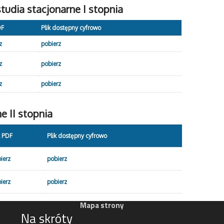
udia stacjonarne I stopnia
DF
Plik dostępny cyfrowo
z
pobierz
z
pobierz
z
pobierz
e II stopnia
k PDF
Plik dostępny cyfrowo
ierz
pobierz
ierz
pobierz
Mapa strony
Na skróty