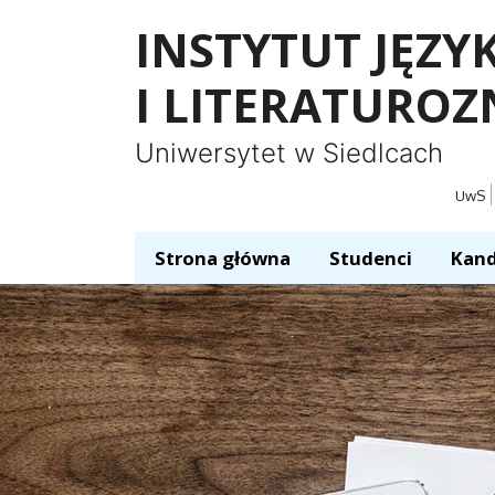
Panel zarządzania plikami cookies
INSTYTUT JĘZ
I LITERATURO
Uniwersytet w Siedlcach
UwS
Strona główna
Studenci
Kand