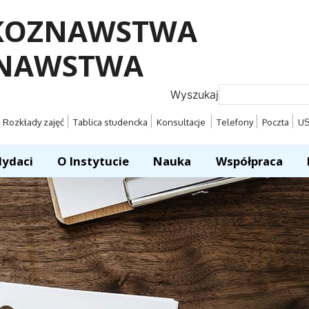
YKOZNAWSTWA
ZNAWSTWA
Wyszukaj
Rozkłady zajęć
Tablica studencka
Konsultacje
Telefony
Poczta
U
ydaci
O Instytucie
Nauka
Współpraca