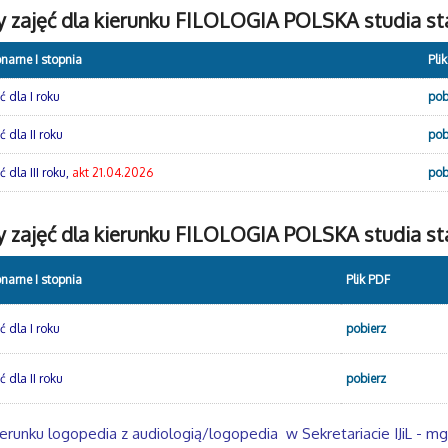
y zajęć dla kierunku FILOLOGIA POLSKA studia sta
onarne I stopnia
Pli
 dla I roku
pob
 dla II ro
ku
pob
 dla III roku,
akt 21.04.2026
pob
 zajęć dla kierunku FILOLOGIA POLSKA studia sta
onarne I stopnia
Plik PDF
 dla I roku
pobierz
 dla II roku
pobierz
erunku logopedia z audiologią/logopedia w Sekretariacie IJiL - mg