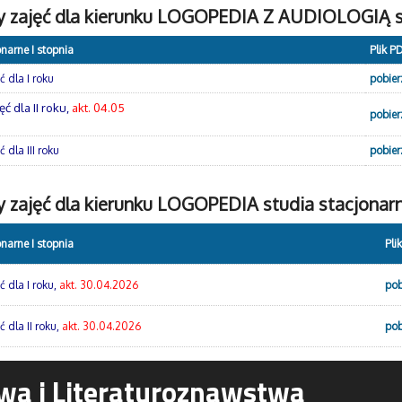
y zajęć dla kierunku LOGOPEDIA Z AUDIOLOGIĄ st
onarne I stopnia
Plik P
 dla I roku
pobier
ć dla II roku,
akt. 04.05
pobier
 dla III roku
pobier
 zajęć dla kierunku LOGOPEDIA studia stacjonarn
onarne I stopnia
Pli
ć dla I roku,
akt. 30.04.2026
pob
 dla II roku,
akt. 30.04.2026
pob
wa i Literaturoznawstwa