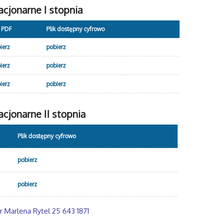
cjonarne I stopnia
k PDF
Plik dostępny cyfrowo
ierz
pobierz
ierz
pobierz
ierz
pobierz
cjonarne II stopnia
Plik dostępny cyfrowo
pobierz
pobierz
r Marlena Rytel 25 643 1871