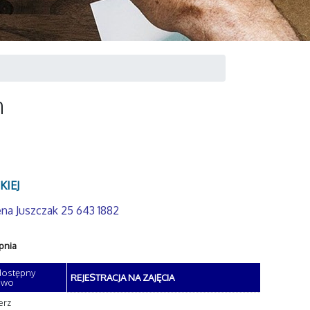
h
KIEJ
na Juszczak 25 643 1882
pnia
 dostępny
REJESTRACJA NA ZAJĘCIA
owo
erz