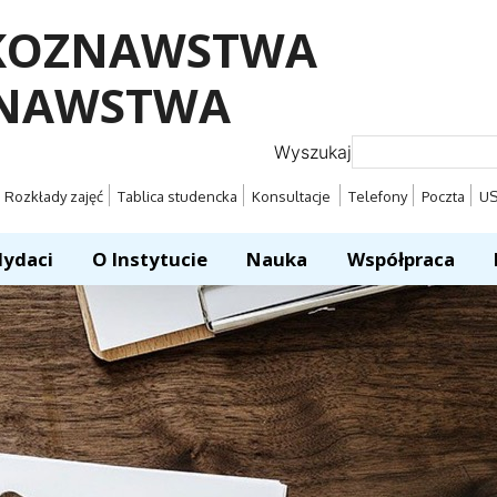
YKOZNAWSTWA
ZNAWSTWA
Wyszukaj
Rozkłady zajęć
Tablica studencka
Konsultacje
Telefony
Poczta
U
ydaci
O Instytucie
Nauka
Współpraca