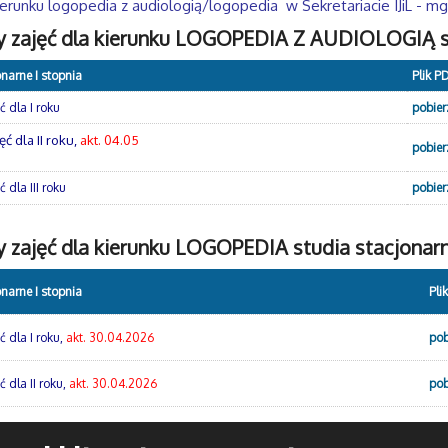
erunku logopedia z audiologią/logopedia w Sekretariacie IJiL - mg
y zajęć dla kierunku LOGOPEDIA Z AUDIOLOGIĄ st
onarne I stopnia
Plik P
 dla I roku
pobier
ć dla II roku,
akt. 04.05
pobier
 dla III roku
pobier
 zajęć dla kierunku LOGOPEDIA studia stacjonarn
onarne I stopnia
Pli
ć dla I roku,
akt. 30.04.2026
pob
 dla II roku,
akt. 30.04.2026
pob