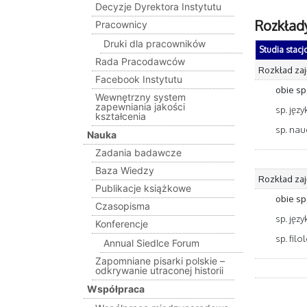
Decyzje Dyrektora Instytutu
Rozkład
Pracownicy
Druki dla pracowników
Studia stacjo
Rada Pracodawców
Rozkład zaję
Facebook Instytutu
obie sp
Wewnętrzny system
zapewniania jakości
sp. jęz
kształcenia
sp. nau
Nauka
Zadania badawcze
Baza Wiedzy
Rozkład zaję
Publikacje książkowe
obie sp
Czasopisma
sp. jęz
Konferencje
sp. fil
Annual Siedlce Forum
Zapomniane pisarki polskie –
odkrywanie utraconej historii
Współpraca