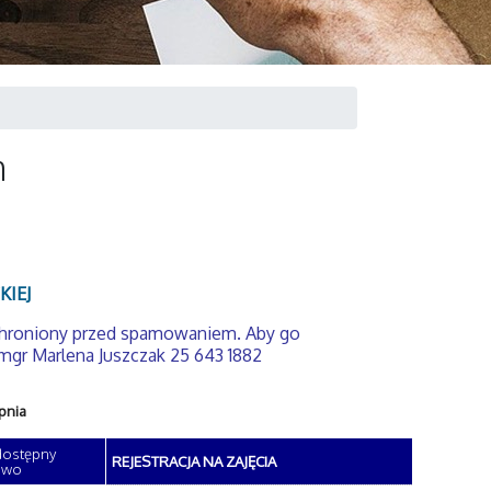
h
KIEJ
chroniony przed spamowaniem. Aby go
mgr Marlena Juszczak 25 643 1882
pnia
 dostępny
REJESTRACJA NA ZAJĘCIA
owo