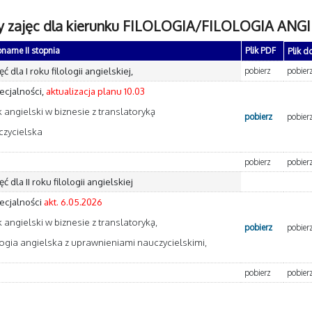
y zajęc dla kierunku FILOLOGIA/FILOLOGIA ANGIE
narne II stopnia
Plik PDF
Plik d
ć dla I roku filologii angielskiej,
pobierz
pobier
ecjalności,
aktualizacja planu 10.03
yk angielski w biznesie z translatoryką
pobierz
pobier
czycielska
pobierz
pobier
ć dla II roku filologii angielskiej
ecjalności
akt. 6.05.2026
yk angielski w biznesie z translatoryką,
pobierz
pobier
ologia angielska z uprawnieniami nauczycielskimi,
pobierz
pobier