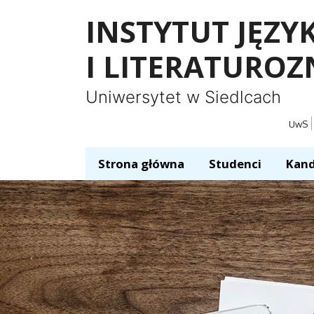
Panel zarządzania plikami cookies
INSTYTUT JĘZ
I LITERATURO
Uniwersytet w Siedlcach
UwS
Strona główna
Studenci
Kand