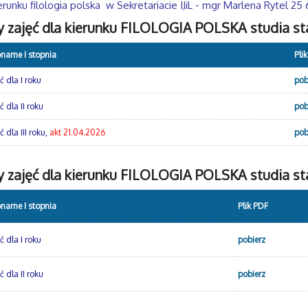
runku filologia polska w Sekretariacie IJiL - mgr Marlena Rytel 25 
y zajęć dla kierunku FILOLOGIA POLSKA studia sta
onarne I stopnia
Pli
 dla I roku
pob
 dla II ro
ku
pob
 dla III roku,
akt 21.04.2026
pob
 zajęć dla kierunku FILOLOGIA POLSKA studia sta
onarne I stopnia
Plik PDF
 dla I roku
pobierz
 dla II roku
pobierz