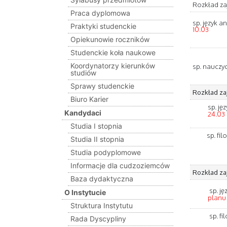
Rozkład zaj
Praca dyplomowa
sp. język a
Praktyki studenckie
10.03
Opiekunowie roczników
Studenckie koła naukowe
Koordynatorzy kierunków
sp. nauczy
studiów
Sprawy studenckie
Rozkład zaję
Biuro Karier
sp. ję
Kandydaci
24.03
Studia I stopnia
sp. fi
Studia II stopnia
Studia podyplomowe
Informacje dla cudzoziemców
Rozkład zaję
Baza dydaktyczna
sp. ję
O Instytucie
planu
Struktura Instytutu
sp. fi
Rada Dyscypliny