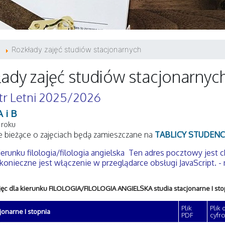
Rozkłady zajęć studiów stacjonarnych
ady zajęć studiów stacjonarnyc
r Letni 2025/2026
A i B
 roku
 bieżące o zajęciach będą zamieszczane na
TABLICY STUDENC
erunku filologia/filologia angielska
Ten adres pocztowy jest 
konieczne jest włączenie w przeglądarce obsługi JavaScript.
- 
jęc dla kierunku FILOLOGIA/FILOLOGIA ANGIELSKA studia stacjonarne I sto
Plik
Plik
jonarne I stopnia
PDF
cyfr