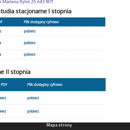
r Marlena Rytel 25 643 1871
udia stacjonarne I stopnia
DF
Plik dostępny cyfrowo
z
pobierz
z
pobierz
z
pobierz
e II stopnia
k PDF
Plik dostępny cyfrowo
ierz
pobierz
ierz
pobierz
Mapa strony