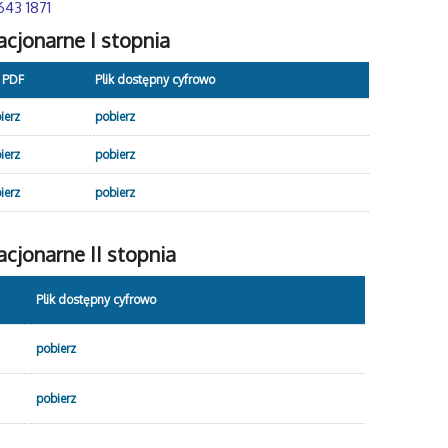
643 1871
cjonarne I stopnia
k PDF
Plik dostępny cyfrowo
ierz
pobierz
ierz
pobierz
ierz
pobierz
cjonarne II stopnia
Plik dostępny cyfrowo
pobierz
pobierz