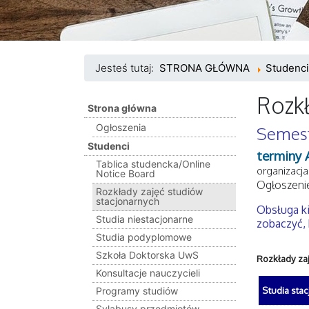
Jesteś tutaj:
STRONA GŁÓWNA
Studenci
Rozkł
Strona główna
Ogłoszenia
Semest
Studenci
terminy 
Tablica studencka/Online
organizacja
Notice Board
Ogłoszenie
Rozkłady zajęć studiów
stacjonarnych
Obsługa ki
Studia niestacjonarne
zobaczyć, 
Studia podyplomowe
Szkoła Doktorska UwS
Rozkłady za
Konsultacje nauczycieli
Studia stac
Programy studiów
Sylabusy przedmiotów