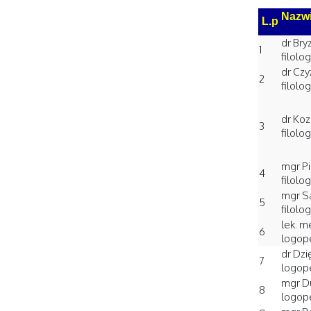
Nazwi
L.p
dr Bry
1
filolo
dr Czy
2
filolog
dr Koz
3
filolog
mgr Pi
4
filolo
mgr S
5
filolog
lek. m
6
logop
dr Dzi
7
logop
mgr D
8
logop