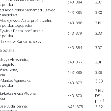
643 1884
3.37
ia polska
ed Abdelrehim Mohamed Elsayed,
643 1885
3.30
ia angielska
 Maciejewska Alina, prof. uczelni,
643 1888
3.16
ia polska, logopedia
 Żywicka Beata, prof. uczelni
643 1879
3.33
ia polska
. Jarosław Karzarnowicz,
643 1884
3.37
ia polska
lczyk Aleksandra,
643 18 77
3.31
ia angielska
ńska Sofia,
643 1888
3.38
dia
k-Mantas Agnieszka,
3.33
643 1879
ia polska
3.16 /
ła-Łukasiewicz Aldona,
643 1870
DS4
dia
pok.4
usz-Buda Joanna,
643 1878
3.32