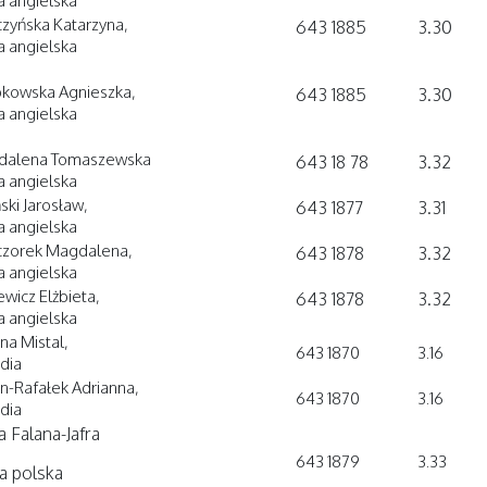
ia angielska
zyńska Katarzyna,
643 1885
3.30
ia angielska
pkowska Agnieszka,
643 1885
3.30
ia angielska
dalena Tomaszewska
643 18 78
3.32
ia angielska
ński Jarosław,
643 1877
3.31
ia angielska
czorek Magdalena,
643 1878
3.32
ia angielska
ewicz Elżbieta,
643 1878
3.32
ia angielska
ina Mistal,
643 1870
3.16
dia
n-Rafałek Adrianna,
643 1870
3.16
dia
a Falana-Jafra
643 1879
3.33
ia polska