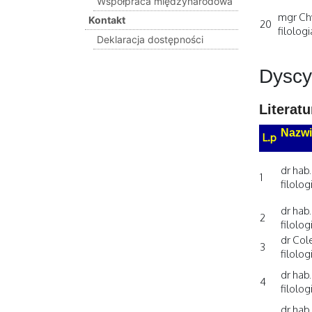
Współpraca międzynarodowa
mgr Ch
Kontakt
20
filolog
Deklaracja dostępności
Dyscy
Literat
Nazwi
L.p
dr hab
1
filolog
dr hab.
2
filolog
dr Cole
3
filolog
dr hab.
4
filolog
dr hab.