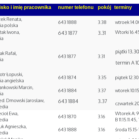
sko i imię pracownika
numer
telefonu
pokój
terminy
zek Renata,
643 1888
3.38
wtroek 14.0
gia polska
żak Iwona,
Wtorki 16.4
643 1877
3.31
ia
piątki 13.3
ak Rafał,
643 1877
3.31
ia
termin A 10
otr Łopuski,
643 1874
3.35
piątek 12.30
gia angielska
ankowski Marcin,
643 1884
3.37
wtorek 10:15
ia
ed. Dmowski Jarosław,
643 1884
3.37
czwartek 2
edia
ęcioł Ewa,
Wtorek A: 9.
643 1870
3.16
edia
B 11.15.11.45,
uk Agnieszka,
643 1888
3.16
środa 15.15-
edia