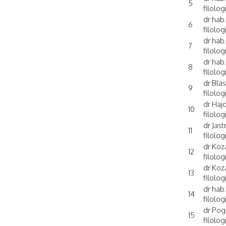
5
filolog
dr hab.
6
filolog
dr hab
7
filolog
dr hab
8
filolog
dr Bla
9
filolog
dr Haj
10
filolog
dr Jas
11
filolog
dr Koz
12
filolog
dr Koz
13
filolog
dr hab
14
filolog
dr Pog
15
filolo