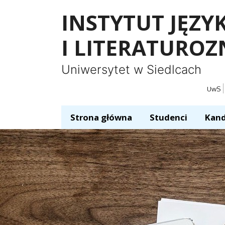
Panel zarządzania plikami cookies
INSTYTUT JĘZ
I LITERATURO
Uniwersytet w Siedlcach
UwS
Strona główna
Studenci
Kand