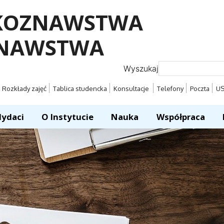
YKOZNAWSTWA
ZNAWSTWA
Wyszukaj
Rozkłady zajęć
Tablica studencka
Konsultacje
Telefony
Poczta
U
ydaci
O Instytucie
Nauka
Współpraca