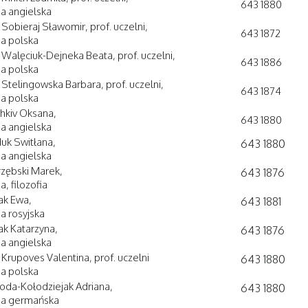
643 1880
ia angielska
 Sobieraj Sławomir, prof. uczelni,
643 1872
ia polska
. Walęciuk-Dejneka Beata, prof. uczelni,
643 1886
ia polska
. Stelingowska Barbara, prof. uczelni,
643 1874
ia polska
shkiv Oksana,
643 1880
ia angielska
duk Switłana,
643 1880
ia angielska
trzębski Marek,
643 1876
ia, filozofia
ak Ewa,
643 1881
ia rosyjska
ak Katarzyna,
643 1876
ia angielska
. Krupoves Valentina, prof. uczelni
643 1880
ia polska
oda-Kołodziejak Adriana,
643 1880
gia germańska