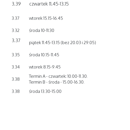
3.39
czwartek 11.45-13.15
3.37
wtorek 15.15-16.45
3.32
środa 10-11:30
3.37
piątek 11.45-13.15 (bez 20.03 i 29.05)
3.35
środa 10.15-11.45
3.34
wtorek 8.15-9.45
Termin A - czwartek: 10.00-11.30.
3.38
Termin B - środa - 15.00-16.30.
3.38
środa 13.30-15.00