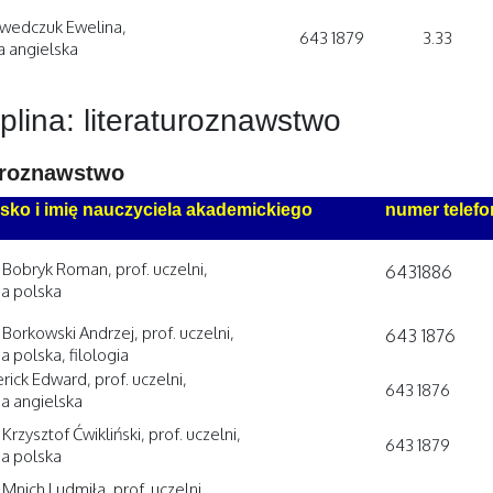
wedczuk Ewelina,
643 1879
3.33
ia angielska
plina: literaturoznawstwo
uroznawstwo
sko i imię nauczyciela akademickiego
numer
telef
. Bobryk Roman, prof. uczelni,
6431886
ia polska
 Borkowski Andrzej, prof. uczelni,
643 1876
ia polska, filologia
rick Edward, prof. uczelni,
643 1876
ia angielska
 Krzysztof Ćwikliński, prof. uczelni,
643 1879
ia polska
 Mnich Ludmiła, prof. uczelni,