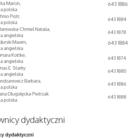
zka Marcin,
643 1886
ia polska
hnio Piotr,
643 1884
ia polska
żarewska-Chmiel Natalia,
643 1878
ia angielska
durski Maxim,
643 1884
ia angielska
mara Kottke,
643 1874
ia angielska
mas E. Starky
643 1880
ia angielska
ndzarewicz Barbara,
643 1886
ia polska
ria Długołęcka-Pietrzak
643 1888
ia polska
wnicy dydaktyczni
y dydaktyczni