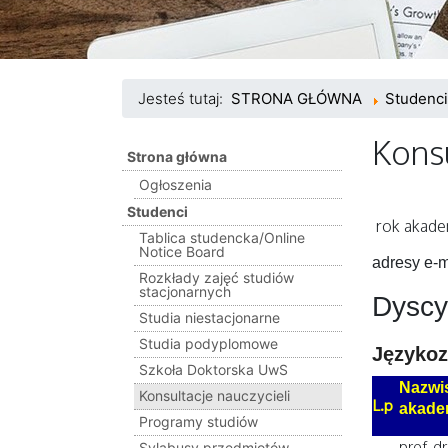
Jesteś tutaj:
STRONA GŁÓWNA
Studenci
Konsu
Strona główna
Ogłoszenia
Studenci
rok akade
Tablica studencka/Online
Notice Board
adresy e-m
Rozkłady zajęć studiów
stacjonarnych
Dyscy
Studia niestacjonarne
Studia podyplomowe
Języko
Szkoła Doktorska UwS
Nazwis
Konsultacje nauczycieli
L.p
akade
Programy studiów
prof. d
Sylabusy przedmiotów