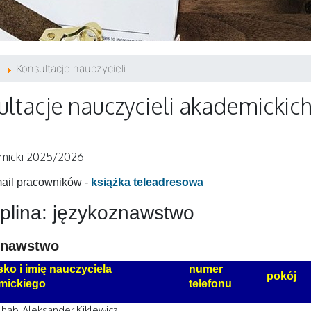
Konsultacje nauczycieli
ltacje nauczycieli akademickic
micki 2025/2026
ail pracowników -
książka teleadresowa
plina: językoznawstwo
znawstwo
ko i imię nauczyciela
numer
pokój
mickiego
telefonu
r hab. Aleksander Kiklewicz,