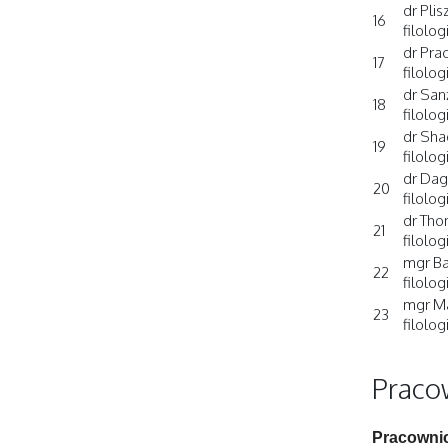
dr Plis
16
filolog
dr Prac
17
filolog
dr San
18
filolog
dr Sha
19
filolog
dr Dag
20
filolog
dr Tho
21
filolog
mgr Ba
22
filolog
mgr Ma
23
filolog
Praco
Pracownic