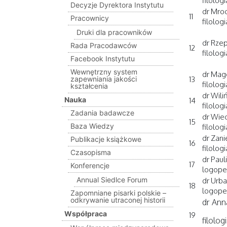
filolog
Decyzje Dyrektora Instytutu
dr Mroc
11
Pracownicy
filolog
Druki dla pracowników
dr Rze
Rada Pracodawców
12
filolog
Facebook Instytutu
Wewnętrzny system
dr Mag
zapewniania jakości
13
filolog
kształcenia
dr Wili
Nauka
14
filolog
Zadania badawcze
dr Wie
15
Baza Wiedzy
filolog
dr Zani
Publikacje książkowe
16
filolog
Czasopisma
dr Paul
17
Konferencje
logope
Annual Siedlce Forum
dr Urba
18
logope
Zapomniane pisarki polskie –
odkrywanie utraconej historii
dr Ann
Współpraca
19
filolog