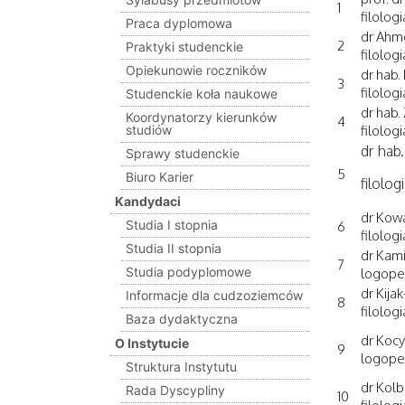
1
filolog
Praca dyplomowa
dr Ahm
2
Praktyki studenckie
filolog
Opiekunowie roczników
dr hab.
3
filolog
Studenckie koła naukowe
dr hab.
Koordynatorzy kierunków
4
studiów
filolog
dr hab
Sprawy studenckie
5
Biuro Karier
filolog
Kandydaci
dr Kowa
Studia I stopnia
6
filolog
Studia II stopnia
dr Kami
7
Studia podyplomowe
logope
dr Kija
Informacje dla cudzoziemców
8
filolog
Baza dydaktyczna
dr Kocy
O Instytucie
9
logope
Struktura Instytutu
dr Kolb
Rada Dyscypliny
10