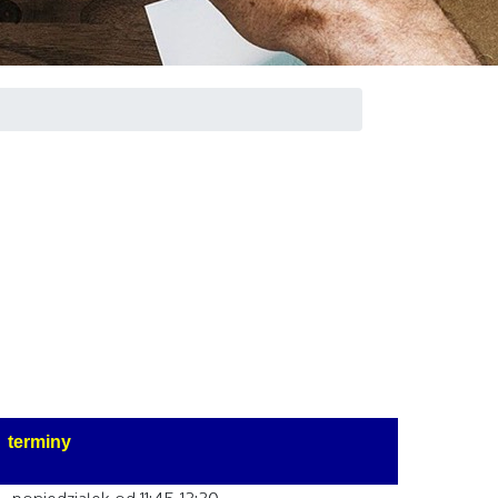
h
terminy