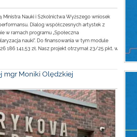
ją Ministra Nauki i Szkolnictwa Wyższego wniosek
erformansu. Dialog współczesnych artystek z
anie w ramach programu „Społeczna
ularyzacja nauki”. Do finansowania w tym module
6 186 141,53 zł. Nasz projekt otrzymał 23/25 pkt. w
j mgr Moniki Olędzkiej