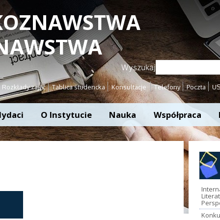
YKOZNAWSTWA
ZNAWSTWA
Wyszukaj
Rozkłady zajęć
Tablica studencka
Konsultacje
Telefony
Poczta
U
ydaci
O Instytucie
Nauka
Współpraca
Inter
Litera
Persp
Konku