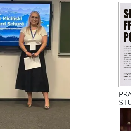
PR
ST