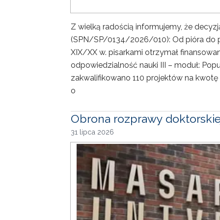
Z wielką radością informujemy, że decyz
(SPN/SP/0134/2026/010): Od pióra do p
XIX/XX w. pisarkami otrzymał finansow
odpowiedzialność nauki III – moduł: Pop
zakwalifikowano 110 projektów na kwotę 2
o
Obrona rozprawy doktorskie
31 lipca 2026