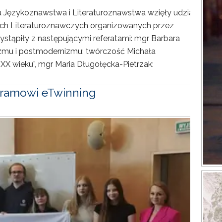
tu Językoznawstwa i Literaturoznawstwa wzięły udział
ach Literaturoznawczych organizowanych przez
wystąpiły z następującymi referatami: mgr Barbara
zmu i postmodernizmu: twórczość Michała
 wieku”, mgr Maria Długołęcka-Pietrzak:
ramowi eTwinning