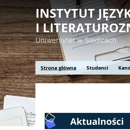
Panel zarządzania plikami cookies
INSTYTUT JĘZ
I LITERATURO
Uniwersytet w Siedlcach
UwS
Strona główna
Studenci
Kand