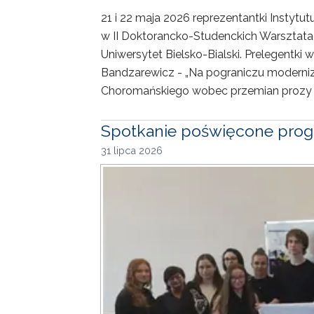
21 i 22 maja 2026 reprezentantki Instytu
w II Doktorancko-Studenckich Warsztat
Uniwersytet Bielsko-Bialski. Prelegentki 
Bandzarewicz - „Na pograniczu moderni
Choromańskiego wobec przemian prozy XX
Spotkanie poświęcone prog
31 lipca 2026