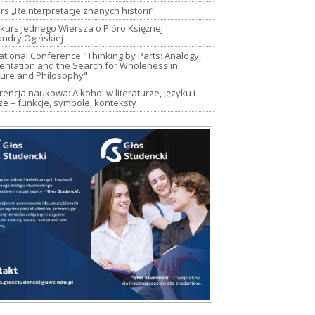
s „Reinterpretacje znanych historii”
kurs Jednego Wiersza o Pióro Księżnej
andry Ogińskiej
ational Conference "Thinking by Parts: Analogy,
entation and the Search for Wholeness in
ture and Philosophy"
encja naukowa: Alkohol w literaturze, języku i
ze – funkcje, symbole, konteksty