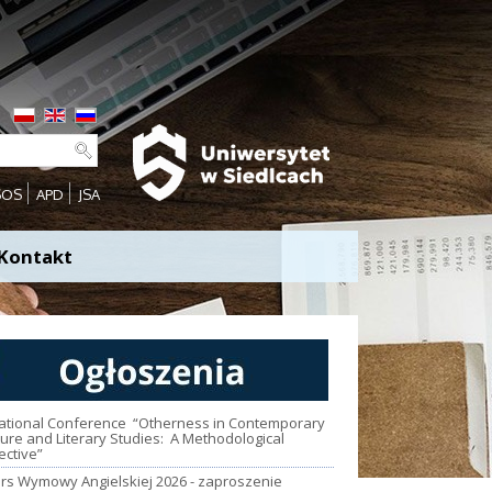
SOS
APD
JSA
Kontakt
national Conference “Otherness in Contemporary
ture and Literary Studies: A Methodological
ective”
rs Wymowy Angielskiej 2026 - zaproszenie