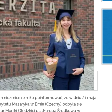
ezmiernie miło poinformować, że w dniu 21 maja
sytetu Masaryka w Brnie (Czechy) odbyła się
gr Moniki Olędzkiej pt. „Europa Środkowa w