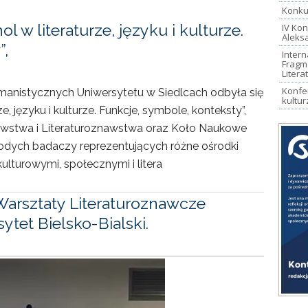
Konkur
 w literaturze, języku i kulturze.
IV Kon
Aleks
”,
Intern
Fragm
Litera
Konfer
anistycznych Uniwersytetu w Siedlcach odbyła się
kultur
, języku i kulturze. Funkcje, symbole, konteksty”,
awstwa i Literaturoznawstwa oraz Koło Naukowe
odych badaczy reprezentujących różne ośrodki
kulturowymi, społecznymi i litera
Warsztaty Literaturoznawcze
tet Bielsko-Bialski.