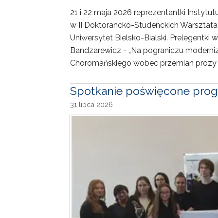
21 i 22 maja 2026 reprezentantki Instytu
w II Doktorancko-Studenckich Warsztat
Uniwersytet Bielsko-Bialski. Prelegentki 
Bandzarewicz - „Na pograniczu moderni
Choromańskiego wobec przemian prozy XX
Spotkanie poświęcone prog
31 lipca 2026