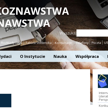
YKOZNAWSTWA
ZNAWSTWA
Wyszukaj
Rozkłady zajęć
Tablica studencka
Konsultacje
Telefony
Poczta
U
ydaci
O Instytucie
Nauka
Współpraca
Inter
Litera
Persp
Konku