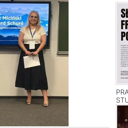
PR
ST