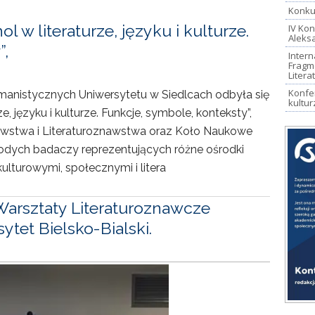
Konkur
 w literaturze, języku i kulturze.
IV Kon
Aleks
”,
Intern
Fragm
Litera
Konfer
anistycznych Uniwersytetu w Siedlcach odbyła się
kultur
, języku i kulturze. Funkcje, symbole, konteksty”,
awstwa i Literaturoznawstwa oraz Koło Naukowe
odych badaczy reprezentujących różne ośrodki
kulturowymi, społecznymi i litera
Warsztaty Literaturoznawcze
tet Bielsko-Bialski.