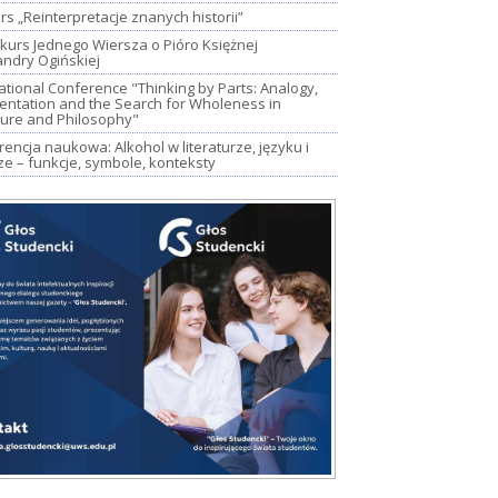
s „Reinterpretacje znanych historii”
kurs Jednego Wiersza o Pióro Księżnej
andry Ogińskiej
ational Conference "Thinking by Parts: Analogy,
entation and the Search for Wholeness in
ture and Philosophy"
encja naukowa: Alkohol w literaturze, języku i
ze – funkcje, symbole, konteksty