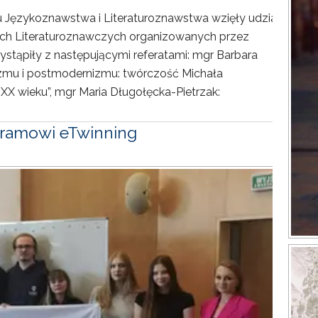
tu Językoznawstwa i Literaturoznawstwa wzięły udział
ach Literaturoznawczych organizowanych przez
wystąpiły z następującymi referatami: mgr Barbara
zmu i postmodernizmu: twórczość Michała
 wieku”, mgr Maria Długołęcka-Pietrzak:
ramowi eTwinning