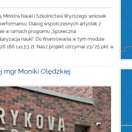
ją Ministra Nauki i Szkolnictwa Wyższego wniosek
erformansu. Dialog współczesnych artystek z
anie w ramach programu „Społeczna
ularyzacja nauki”. Do finansowania w tym module
6 186 141,53 zł. Nasz projekt otrzymał 23/25 pkt. w
j mgr Moniki Olędzkiej