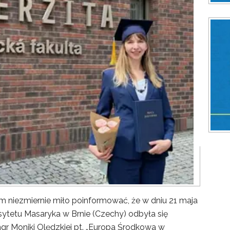
ezmiernie miło poinformować, że w dniu 21 maja
sytetu Masaryka w Brnie (Czechy) odbyła się
gr Moniki Olędzkiej pt. „Europa Środkowa w