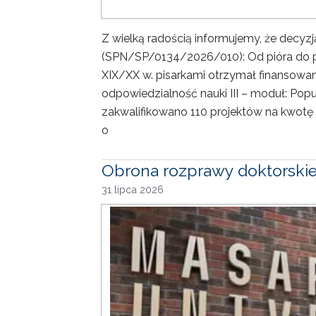
Z wielką radością informujemy, że decyz
(SPN/SP/0134/2026/010): Od pióra do p
XIX/XX w. pisarkami otrzymał finansow
odpowiedzialność nauki III – moduł: Pop
zakwalifikowano 110 projektów na kwotę 2
o
Obrona rozprawy doktorskie
31 lipca 2026