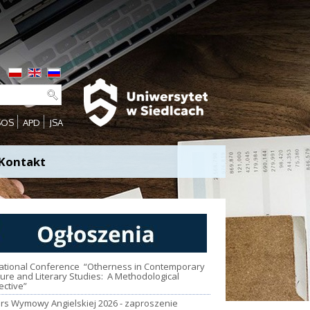
SOS
APD
JSA
Kontakt
national Conference “Otherness in Contemporary
ture and Literary Studies: A Methodological
ective”
rs Wymowy Angielskiej 2026 - zaproszenie