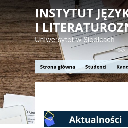
Panel zarządzania plikami cookies
INSTYTUT JĘZ
I LITERATURO
Uniwersytet w Siedlcach
UwS
Strona główna
Studenci
Kand